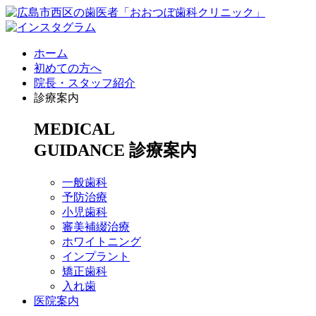
ホーム
初めての方へ
院長・スタッフ紹介
診療案内
MEDICAL
GUIDANCE
診療案内
一般歯科
予防治療
小児歯科
審美補綴治療
ホワイトニング
インプラント
矯正歯科
入れ歯
医院案内