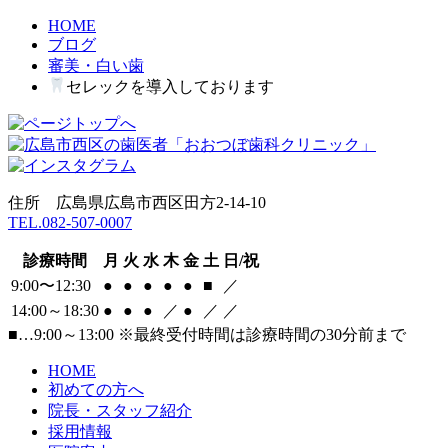
HOME
ブログ
審美・白い歯
セレックを導入しております
住所 広島県広島市西区田方2-14-10
TEL.082-507-0007
診療時間
月
火
水
木
金
土
日/祝
9:00〜12:30
●
●
●
●
●
■
／
14:00～18:30
●
●
●
／
●
／
／
■
…9:00～13:00
※最終受付時間は診療時間の30分前まで
HOME
初めての方へ
院長・スタッフ紹介
採用情報