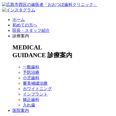
ホーム
初めての方へ
院長・スタッフ紹介
診療案内
MEDICAL
GUIDANCE
診療案内
一般歯科
予防治療
小児歯科
審美補綴治療
ホワイトニング
インプラント
矯正歯科
入れ歯
医院案内