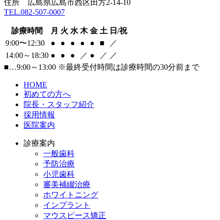
住所 広島県広島市西区田方2-14-10
TEL.082-507-0007
診療時間
月
火
水
木
金
土
日/祝
9:00〜12:30
●
●
●
●
●
■
／
14:00～18:30
●
●
●
／
●
／
／
■
…9:00～13:00
※最終受付時間は診療時間の30分前まで
HOME
初めての方へ
院長・スタッフ紹介
採用情報
医院案内
診療案内
一般歯科
予防治療
小児歯科
審美補綴治療
ホワイトニング
インプラント
マウスピース矯正