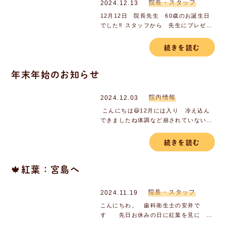
院長・スタッフ
2024.12.13
12月12日 院長先生 60歳のお誕生日
でした‼️ スタッフから 先生にプレゼン
ト🎁まだまだ 現役バリバリでお仕事を
される院長先生。 お休みの日は アク
続きを読む
ティブで⛰️山へ行ったり旅行もされたり
と。これからも よろしくお願い...
年末年始のお知らせ
院内情報
2024.12.03
こんにちは😃12月には入り 冷え込ん
できましたね体調など崩されていないで
しょうか？ 当院の年末年始のご案内で
す。今年もあと1か月。 皆さん どう
続きを読む
ぞよろしくお願いします。
🍁紅葉：宮島へ
院長・スタッフ
2024.11.19
こんにちわ。 歯科衛生士の安井で
す 先日お休みの日に紅葉を見に 宮
島へ行ってきました！当院から宮島まで