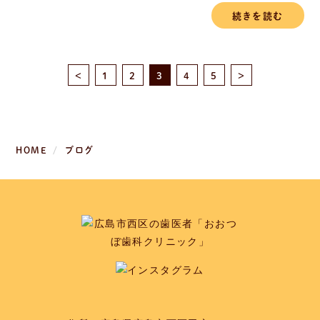
車で30分なんです！！ 世界遺産がすぐ
続きを読む
そばにあるという 幸せ＊＊＊ 特に
私は神社仏閣や御朱印が趣味の１つなの
で（なんにでも興味を示すの...
<
1
2
3
4
5
>
HOME
ブログ