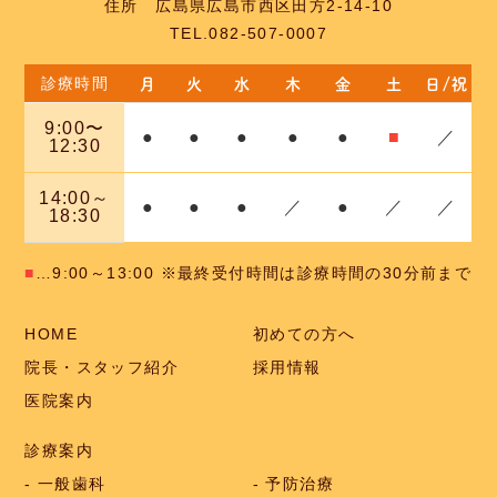
住所 広島県広島市西区田方2-14-10
TEL.082-507-0007
月
火
水
木
金
土
日/祝
診療時間
9:00〜
●
●
●
●
●
■
／
12:30
14:00～
●
●
●
／
●
／
／
18:30
■
…9:00～13:00
※最終受付時間は診療時間の30分前まで
HOME
初めての方へ
院長・スタッフ紹介
採用情報
医院案内
診療案内
一般歯科
予防治療