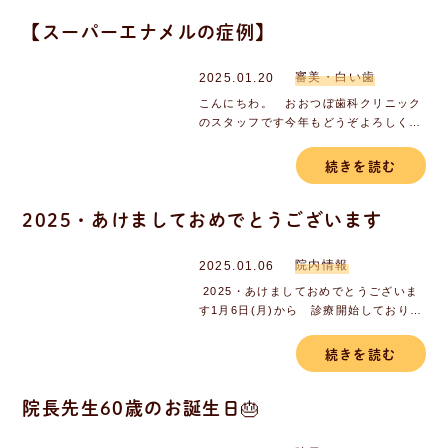
【スーパーエナメルの症例】
審美・白い歯
2025.01.20
こんにちわ。 おおつぼ歯科クリニック
のスタッフです今年もどうぞよろしくお
願いいたします。去年 【歯を綺麗にし
たい。】という主訴で こちらへは初め
続きを読む
ての患者さん。当院のホームページで
スーパーエナメルのを見て 相談に来ら
2025・あけましておめでとうございます
れ 安井が担当させていた...
院内情報
2025.01.06
2025・あけましておめでとうございま
す1月6日(月)から 診療開始しておりま
す。今年も 患者さまのお口の健康の手
助けができるよう スタッフ一同頑張っ
続きを読む
ていきたいと思いますので本年もどうぞ
おおつぼ歯科クリニックをよろしくお願
院長先生60歳のお誕生日🎂
いいた...