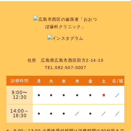
住所 広島県広島市西区田方2-14-10
TEL.082-507-0007
月
火
水
木
金
土
日/祝
診療時間
9:00〜
●
●
●
●
●
■
／
12:30
14:00～
●
●
●
／
●
／
／
18:30
■
…9:00～13:00
※最終受付時間は診療時間の30分前まで