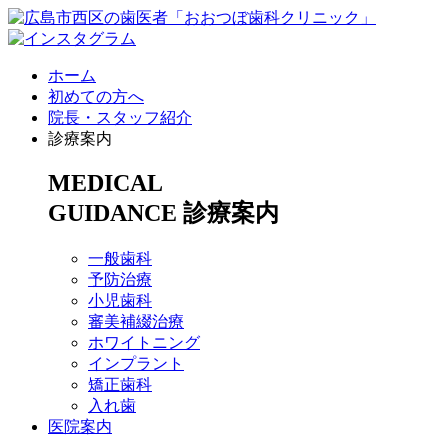
ホーム
初めての方へ
院長・スタッフ紹介
診療案内
MEDICAL
GUIDANCE
診療案内
一般歯科
予防治療
小児歯科
審美補綴治療
ホワイトニング
インプラント
矯正歯科
入れ歯
医院案内