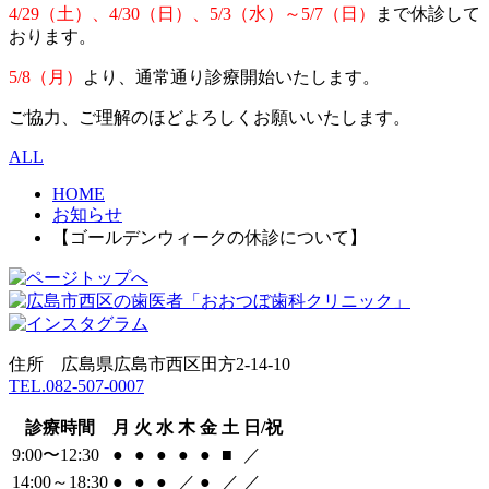
4/29（土）、4/30（日）、5/3（水）～5/7（日）
まで休診して
おります。
5/8（月）
より、通常通り診療開始いたします。
ご協力、ご理解のほどよろしくお願いいたします。
ALL
HOME
お知らせ
【ゴールデンウィークの休診について】
住所 広島県広島市西区田方2-14-10
TEL.082-507-0007
診療時間
月
火
水
木
金
土
日/祝
9:00〜12:30
●
●
●
●
●
■
／
14:00～18:30
●
●
●
／
●
／
／