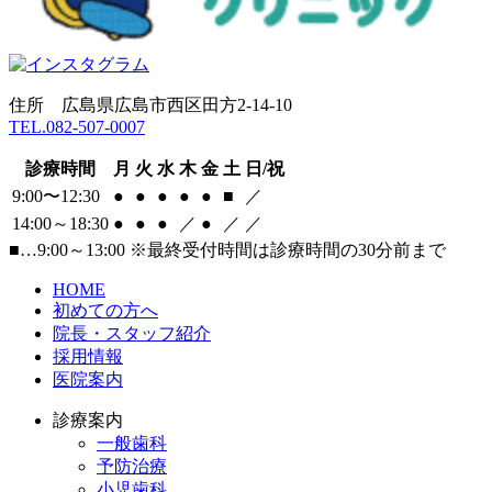
住所 広島県広島市西区田方2-14-10
TEL.082-507-0007
診療時間
月
火
水
木
金
土
日/祝
9:00〜12:30
●
●
●
●
●
■
／
14:00～18:30
●
●
●
／
●
／
／
■
…9:00～13:00
※最終受付時間は診療時間の30分前まで
HOME
初めての方へ
院長・スタッフ紹介
採用情報
医院案内
診療案内
一般歯科
予防治療
小児歯科